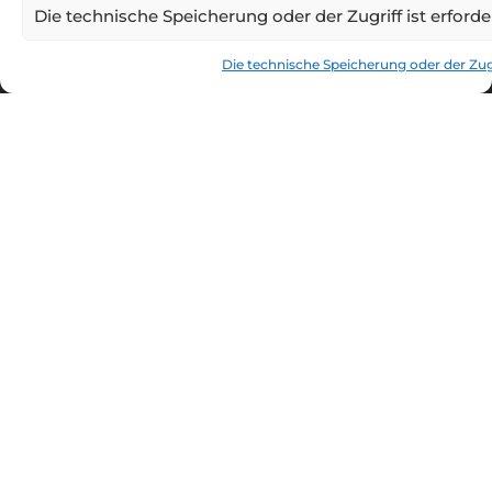
Die technische Speicherung oder der Zugriff ist erfor
"
Die technische Speicherung oder der Zugr
HOTEL AVION
Das Hotel bietet seinen Gästen 60
Zimmer, die meisten Doppelzimmer und
3 Suiten. Alle Zimmer verfügen über Bad