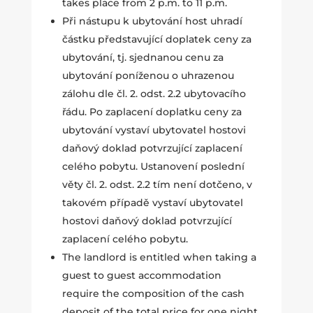
takes place from 2 p.m. to 11 p.m.
Při nástupu k ubytování host uhradí
částku představující doplatek ceny za
ubytování, tj. sjednanou cenu za
ubytování poníženou o uhrazenou
zálohu dle čl. 2. odst. 2.2 ubytovacího
řádu. Po zaplacení doplatku ceny za
ubytování vystaví ubytovatel hostovi
daňový doklad potvrzující zaplacení
celého pobytu. Ustanovení poslední
věty čl. 2. odst. 2.2 tím není dotčeno, v
takovém případě vystaví ubytovatel
hostovi daňový doklad potvrzující
zaplacení celého pobytu.
The landlord is entitled when taking a
guest to guest accommodation
require the composition of the cash
deposit of the total price for one night.