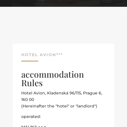
HOTEL AVION***
accommodation
Rules
Hotel Avion, Kladenská 96/115, Prague 6,
160 00
(Hereinafter the "hotel" or "landlord")
operated:
MALINA s.r.o.